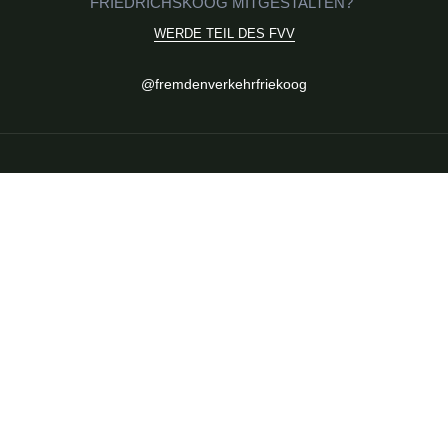
FRIEDRICHSKOOG MITGESTALTEN?
WERDE TEIL DES FVV
Social
@fremdenverkehrfriekoog
Media
FVV Friedrichskoog
FVV
Mitglied werden
Satzung & Ziele
Veranstaltungen
Aktuelle Termine
Highlights im Ort