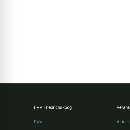
FVV Friedrichskoog
Verans
FVV
Aktuel