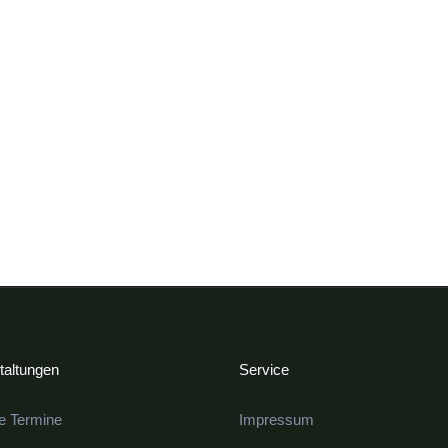
FRIEDRICHSKOOG MITGESTALTEN?
WERDE TEIL DES FV
taltungen
Service
le Termine
Impressum