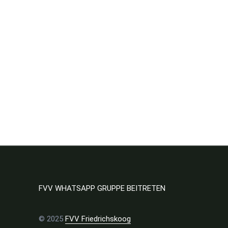
Social
@fremdenverkehrfriekoog
V
Media
FVV WHATSAPP GRUPPE BEITRETEN
© 2025
FVV Friedrichskoog