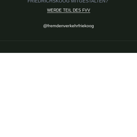
FRIEDRICHSKOOG MITGESTALTEN?
WERDE TEIL DES FVV
Social
@fremdenverkehrfriekoog
Media
FVV Friedrichskoog
FVV
Mitglied werden
Satzung & Ziele
Veranstaltungen
Aktuelle Termine
Highlights im Ort