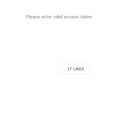
Please enter valid access token.
Social
@fremdenverkehrfriekoog
V
Media
17
LIKES
FVV WHATSAPP GRUPPE BEITRETEN
© 2025
FVV Friedrichskoog