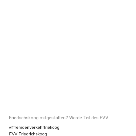
Friedrichskoog mitgestalten?
Werde Teil des FVV
Social
@fremdenverkehrfriekoog
FVV Friedrichskoog
Media