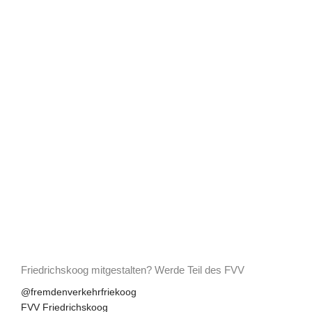
Friedrichskoog mitgestalten?
Werde Teil des FVV
Social
@fremdenverkehrfriekoog
FVV Friedrichskoog
Media