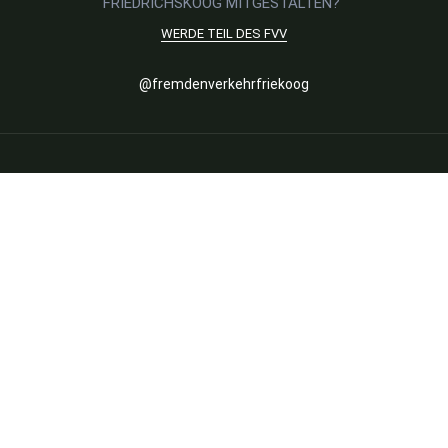
FRIEDRICHSKOOG MITGESTALTEN?
WERDE TEIL DES FVV
Social
@fremdenverkehrfriekoog
Media
FVV Friedrichskoog
FVV
Mitglied werden
Satzung & Ziele
Veranstaltungen
Aktuelle Termine
Highlights im Ort