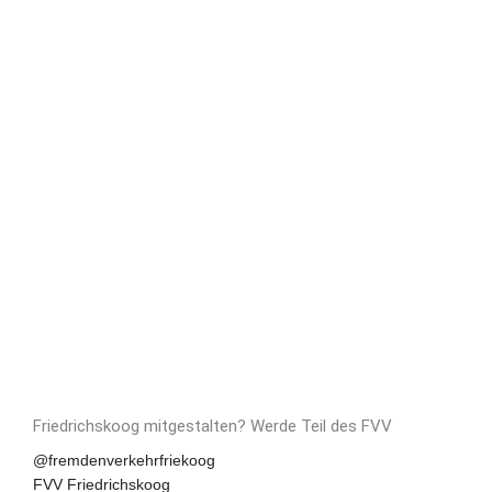
Friedrichskoog mitgestalten?
Werde Teil des FVV
Social
@fremdenverkehrfriekoog
FVV Friedrichskoog
Media