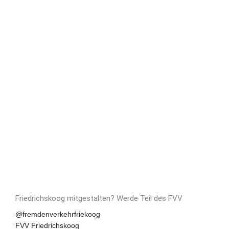
Friedrichskoog mitgestalten?
Werde Teil des FVV
Social
@fremdenverkehrfriekoog
FVV Friedrichskoog
Media