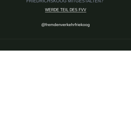
FRIEDRICHSKOOG MITGESTALTEN?
WERDE TEIL DES FVV
Social
@fremdenverkehrfriekoog
Media
FVV Friedrichskoog
FVV
Mitglied werden
Satzung & Ziele
Veranstaltungen
Aktuelle Termine
Highlights im Ort