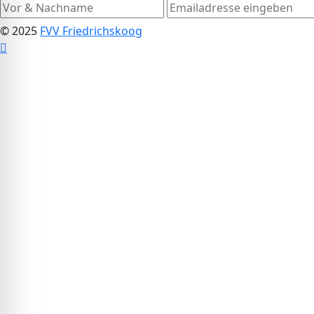
© 2025
FVV Friedrichskoog
Scroll
to
Top