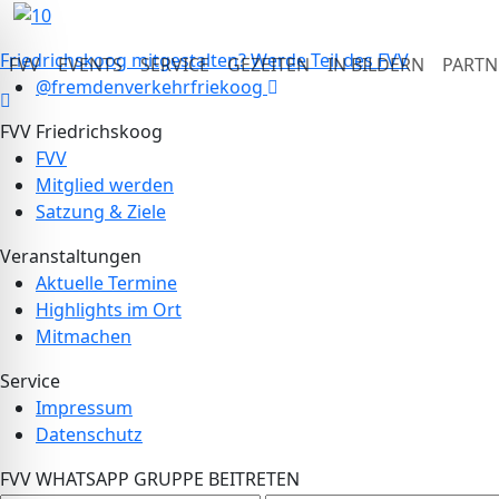
Friedrichskoog mitgestalten?
Werde Teil des FVV
FVV
EVENTS
SERVICE
GEZEITEN
IN BILDERN
PARTN
Social
@fremdenverkehrfriekoog
Media
FVV Friedrichskoog
FVV
Mitglied werden
Satzung & Ziele
Veranstaltungen
Aktuelle Termine
Highlights im Ort
Mitmachen
Service
Impressum
Datenschutz
FVV WHATSAPP GRUPPE BEITRETEN